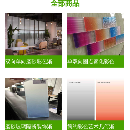
全部商品
教堂玻璃
烤漆玻璃
压花玻璃
深雕浮雕
玻璃砖墙
智能镜子
工程玻璃
双向单向磨砂彩色渐变玻璃
单双向圆点雾化彩色渐变玻璃
磨砂玻璃隔断装饰渐变隔断装饰玻璃
简约彩色艺术几何渐变隔断装饰玻璃