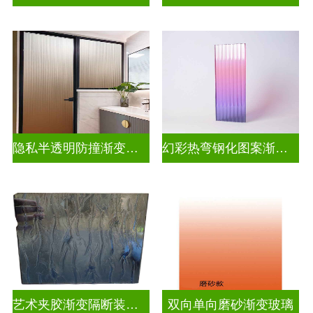
隐私半透明防撞渐变玻璃
幻彩热弯钢化图案渐变玻璃
艺术夹胶渐变隔断装饰玻璃
双向单向磨砂渐变玻璃