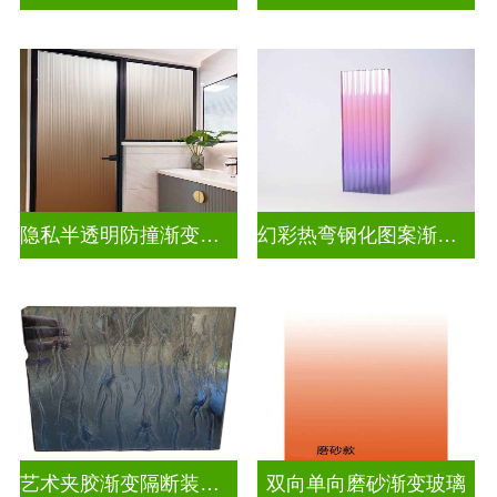
隐私半透明防撞渐变玻璃
幻彩热弯钢化图案渐变玻璃
艺术夹胶渐变隔断装饰玻璃
双向单向磨砂渐变玻璃