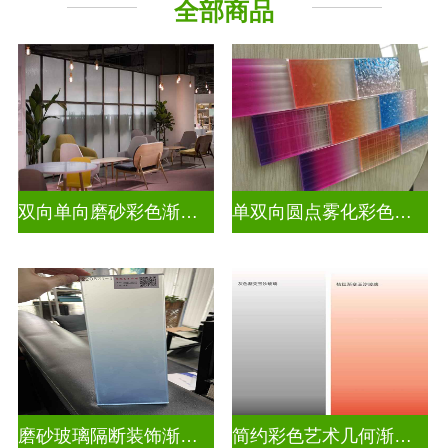
全部商品
教堂玻璃
烤漆玻璃
压花玻璃
深雕浮雕
玻璃砖墙
智能镜子
工程玻璃
双向单向磨砂彩色渐变玻璃
单双向圆点雾化彩色渐变玻璃
磨砂玻璃隔断装饰渐变隔断装饰玻璃
简约彩色艺术几何渐变隔断装饰玻璃