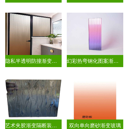
隐私半透明防撞渐变玻璃
幻彩热弯钢化图案渐变玻璃
艺术夹胶渐变隔断装饰玻璃
双向单向磨砂渐变玻璃