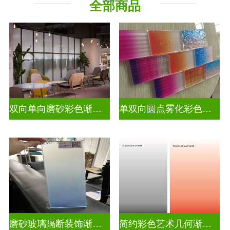
全部商品
教堂玻璃
烤漆玻璃
压花玻璃
深雕浮雕
玻璃砖墙
智能镜子
工程玻璃
双向单向磨砂彩色渐变玻璃
单双向圆点雾化彩色渐变玻璃
磨砂玻璃隔断装饰渐变隔断装饰玻璃
简约彩色艺术几何渐变隔断装饰玻璃