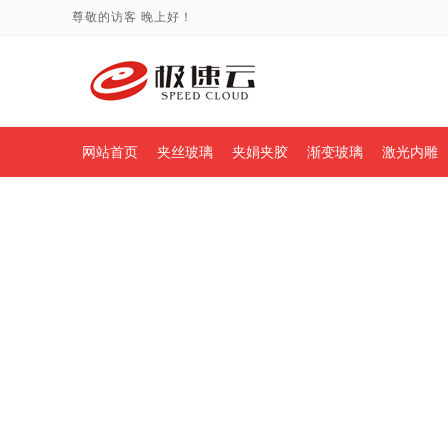
尊敬的访客
晚上好！
网站首页
夹丝玻璃
夹娟夹胶
渐变玻璃
激光内雕