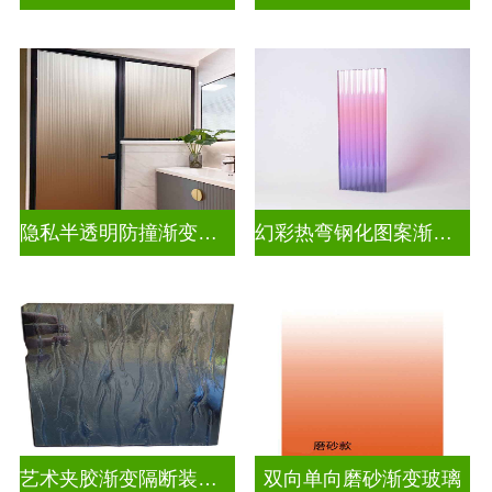
隐私半透明防撞渐变玻璃
幻彩热弯钢化图案渐变玻璃
艺术夹胶渐变隔断装饰玻璃
双向单向磨砂渐变玻璃