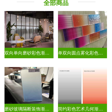
全部商品
教堂玻璃
烤漆玻璃
压花玻璃
深雕浮雕
玻璃砖墙
智能镜子
工程玻璃
双向单向磨砂彩色渐变玻璃
单双向圆点雾化彩色渐变玻璃
磨砂玻璃隔断装饰渐变隔断装饰玻璃
简约彩色艺术几何渐变隔断装饰玻璃