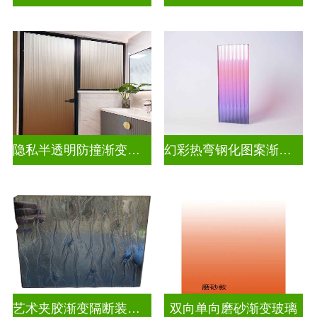
隐私半透明防撞渐变玻璃
幻彩热弯钢化图案渐变玻璃
艺术夹胶渐变隔断装饰玻璃
双向单向磨砂渐变玻璃