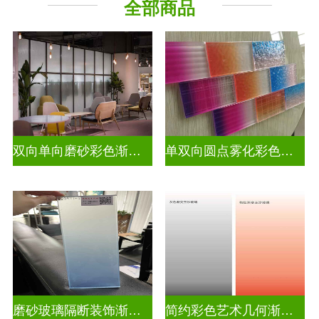
全部商品
教堂玻璃
烤漆玻璃
压花玻璃
深雕浮雕
玻璃砖墙
智能镜子
工程玻璃
双向单向磨砂彩色渐变玻璃
单双向圆点雾化彩色渐变玻璃
磨砂玻璃隔断装饰渐变隔断装饰玻璃
简约彩色艺术几何渐变隔断装饰玻璃