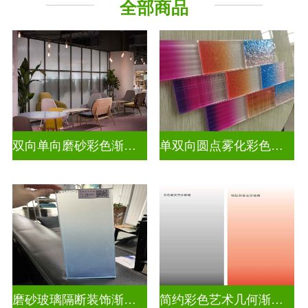
全部商品
教堂玻璃
烤漆玻璃
压花玻璃
深雕浮雕
玻璃砖墙
智能镜子
工程玻璃
双向单向磨砂彩色渐变玻璃
单双向圆点雾化彩色渐变玻璃
磨砂玻璃隔断装饰渐变隔断装饰玻璃
简约彩色艺术几何渐变隔断装饰玻璃