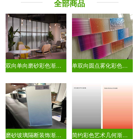
全部商品
教堂玻璃
烤漆玻璃
压花玻璃
深雕浮雕
玻璃砖墙
智能镜子
工程玻璃
双向单向磨砂彩色渐变玻璃
单双向圆点雾化彩色渐变玻璃
磨砂玻璃隔断装饰渐变隔断装饰玻璃
简约彩色艺术几何渐变隔断装饰玻璃