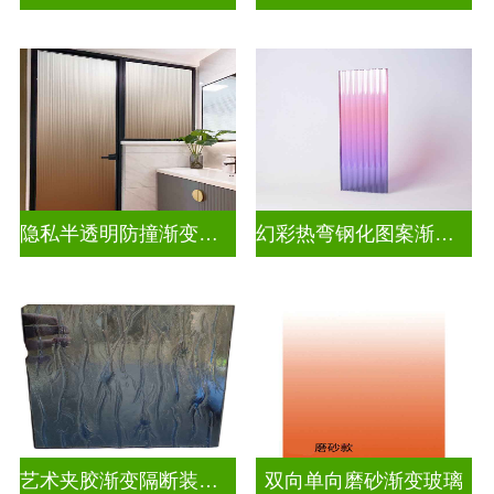
隐私半透明防撞渐变玻璃
幻彩热弯钢化图案渐变玻璃
艺术夹胶渐变隔断装饰玻璃
双向单向磨砂渐变玻璃